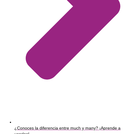
¿Conoces la diferencia entre much y many? ¡Aprende a
usarlas!