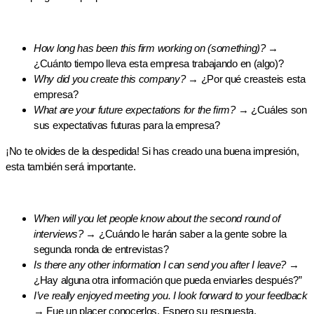
How long has been this firm working on (something)?
→
¿Cuánto tiempo lleva esta empresa trabajando en (algo)?
Why did you create this company?
→ ¿Por qué creasteis esta
empresa?
What are your future expectations for the firm?
→ ¿Cuáles son
sus expectativas futuras para la empresa?
¡No te olvides de la despedida! Si has creado una buena impresión,
esta también será importante.
When will you let people know about the second round of
interviews?
→ ¿Cuándo le harán saber a la gente sobre la
segunda ronda de entrevistas?
Is there any other information I can send you after I leave?
→
¿Hay alguna otra información que pueda enviarles después?”
I’ve really enjoyed meeting you. I look forward to your feedback
→ Fue un placer conocerlos. Espero su respuesta.