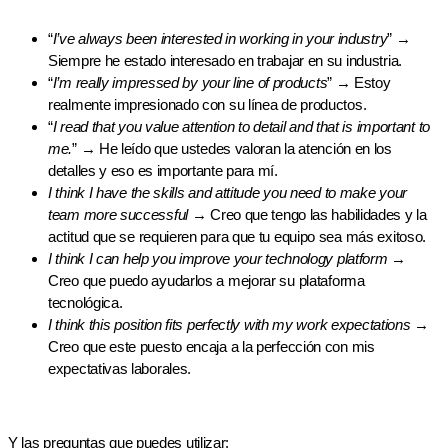
“
I’ve always been interested in working in your industry
” →
Siempre he estado interesado en trabajar en su industria.
“
I’m really impressed by your line of products
” → Estoy
realmente impresionado con su línea de productos.
“
I read that you value attention to detail and that is important to
me.
” → He leído que ustedes valoran la atención en los
detalles y eso es importante para mí.
I think I have the skills and attitude you need to make your
team more successful
→ Creo que tengo las habilidades y la
actitud que se requieren para que tu equipo sea más exitoso.
I think I can help you improve your technology platform
→
Creo que puedo ayudarlos a mejorar su plataforma
tecnológica.
I think this position fits perfectly with my work expectations
→
Creo que este puesto encaja a la perfección con mis
expectativas laborales.
Y las preguntas que puedes utilizar: