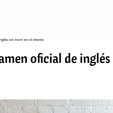
glés sin morir en el intento
en oficial de inglés 