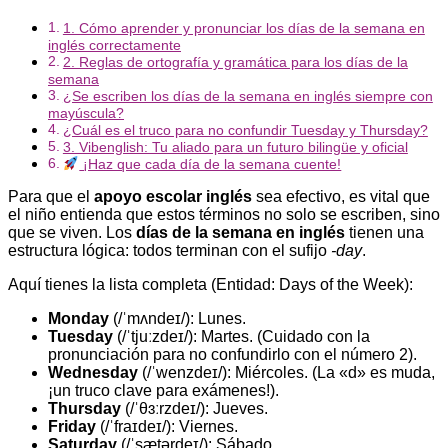
1. Cómo aprender y pronunciar los días de la semana en
inglés correctamente
2. Reglas de ortografía y gramática para los días de la
semana
¿Se escriben los días de la semana en inglés siempre con
mayúscula?
¿Cuál es el truco para no confundir Tuesday y Thursday?
3. Vibenglish: Tu aliado para un futuro bilingüe y oficial
¡Haz que cada día de la semana cuente!
Para que el
apoyo escolar inglés
sea efectivo, es vital que
el niño entienda que estos términos no solo se escriben, sino
que se viven. Los
días de la semana en inglés
tienen una
estructura lógica: todos terminan con el sufijo
-day
.
Aquí tienes la lista completa (Entidad: Days of the Week):
Monday
(/ˈmʌndeɪ/): Lunes.
Tuesday
(/ˈtjuːzdeɪ/): Martes. (Cuidado con la
pronunciación para no confundirlo con el número 2).
Wednesday
(/ˈwenzdeɪ/): Miércoles. (La «d» es muda,
¡un truco clave para exámenes!).
Thursday
(/ˈθɜːrzdeɪ/): Jueves.
Friday
(/ˈfraɪdeɪ/): Viernes.
Saturday
(/ˈsætərdeɪ/): Sábado.