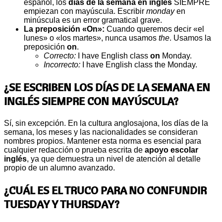
español, los
días de la semana en inglés
SIEMPRE
empiezan con mayúscula. Escribir
monday
en
minúscula es un error gramatical grave.
La preposición «On»:
Cuando queremos decir «el
lunes» o «los martes», nunca usamos
the
. Usamos la
preposición
on
.
Correcto:
I have English class
on
Monday.
Incorrecto:
I have English class the Monday.
¿SE ESCRIBEN LOS DÍAS DE LA SEMANA EN
INGLÉS SIEMPRE CON MAYÚSCULA?
Sí, sin excepción. En la cultura anglosajona, los días de la
semana, los meses y las nacionalidades se consideran
nombres propios. Mantener esta norma es esencial para
cualquier redacción o prueba escrita de
apoyo escolar
inglés
, ya que demuestra un nivel de atención al detalle
propio de un alumno avanzado.
¿CUÁL ES EL TRUCO PARA NO CONFUNDIR
TUESDAY Y THURSDAY?