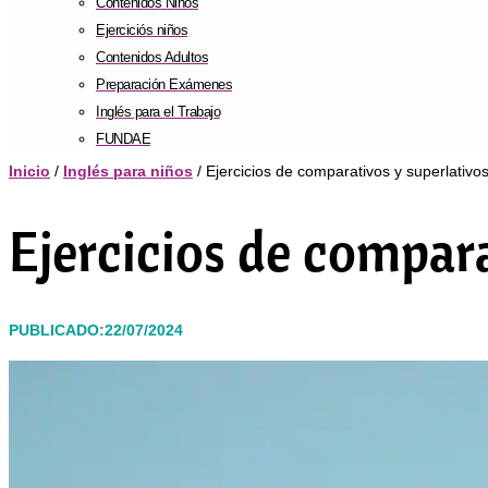
Contenidos Niños
Ejerciciós niños
Contenidos Adultos
Preparación Exámenes
Inglés para el Trabajo
FUNDAE
Inicio
/
Inglés para niños
/ Ejercicios de comparativos y superlativos
Ejercicios de compara
PUBLICADO:22/07/2024