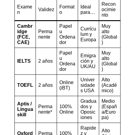
Recon
Exame
Format
Ideal
Validez
ocimie
n
o
para…
nto
Cambr
Papel
Muy
Currícu
idge
Perma
u
alto
lum y
(FCE,
nente
Ordena
(Global
Europa
CAE)
dor
)
Papel
Muy
Emigra
u
alto
IELTS
2 años
ción y
Ordena
(Global
UK/AU
dor
)
Univer
Alto
Online
TOEFL
2 años
sidade
(Acadé
(iBT)
s USA
mico)
Gradua
Medio
Aptis /
Perma
100%
dos y
(Españ
Lingua
nente*
Online
Oposic
a/Euro
skill
iones
pa)
Rapide
Alto
Oxford
Perma
100%
z y