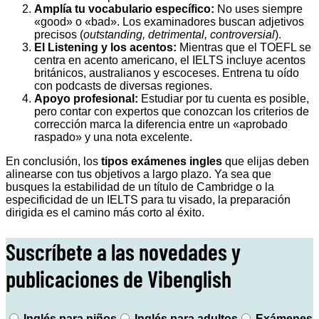
Amplía tu vocabulario específico:
No uses siempre
«good» o «bad». Los examinadores buscan adjetivos
precisos (
outstanding, detrimental, controversial
).
El Listening y los acentos:
Mientras que el TOEFL se
centra en acento americano, el IELTS incluye acentos
británicos, australianos y escoceses. Entrena tu oído
con podcasts de diversas regiones.
Apoyo profesional:
Estudiar por tu cuenta es posible,
pero contar con expertos que conozcan los criterios de
corrección marca la diferencia entre un «aprobado
raspado» y una nota excelente.
En conclusión, los
tipos exámenes ingles
que elijas deben
alinearse con tus objetivos a largo plazo. Ya sea que
busques la estabilidad de un título de Cambridge o la
especificidad de un IELTS para tu visado, la preparación
dirigida es el camino más corto al éxito.
Suscríbete a las novedades y
publicaciones de Vibenglish
Inglés para niños
Inglés para adultos
Exámenes