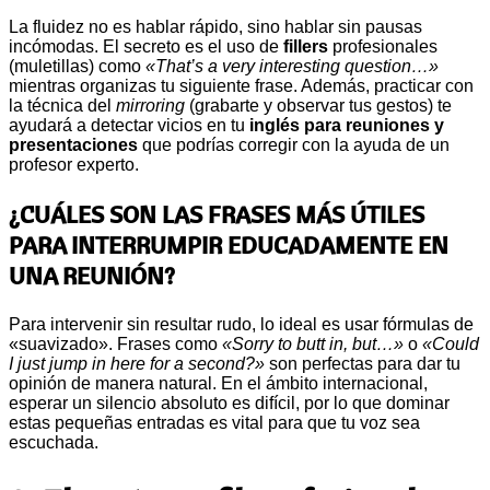
La fluidez no es hablar rápido, sino hablar sin pausas
incómodas. El secreto es el uso de
fillers
profesionales
(muletillas) como
«That’s a very interesting question…»
mientras organizas tu siguiente frase. Además, practicar con
la técnica del
mirroring
(grabarte y observar tus gestos) te
ayudará a detectar vicios en tu
inglés para reuniones y
presentaciones
que podrías corregir con la ayuda de un
profesor experto.
¿CUÁLES SON LAS FRASES MÁS ÚTILES
PARA INTERRUMPIR EDUCADAMENTE EN
UNA REUNIÓN?
Para intervenir sin resultar rudo, lo ideal es usar fórmulas de
«suavizado». Frases como
«Sorry to butt in, but…»
o
«Could
I just jump in here for a second?»
son perfectas para dar tu
opinión de manera natural. En el ámbito internacional,
esperar un silencio absoluto es difícil, por lo que dominar
estas pequeñas entradas es vital para que tu voz sea
escuchada.