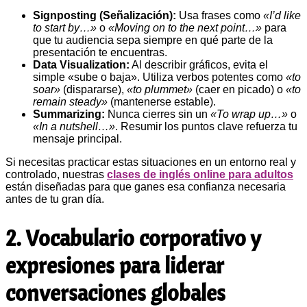
Signposting (Señalización):
Usa frases como
«I’d like
to start by…»
o
«Moving on to the next point…»
para
que tu audiencia sepa siempre en qué parte de la
presentación te encuentras.
Data Visualization:
Al describir gráficos, evita el
simple «sube o baja». Utiliza verbos potentes como
«to
soar»
(dispararse),
«to plummet»
(caer en picado) o
«to
remain steady»
(mantenerse estable).
Summarizing:
Nunca cierres sin un
«To wrap up…»
o
«In a nutshell…»
. Resumir los puntos clave refuerza tu
mensaje principal.
Si necesitas practicar estas situaciones en un entorno real y
controlado, nuestras
clases de inglés online para adultos
están diseñadas para que ganes esa confianza necesaria
antes de tu gran día.
2. Vocabulario corporativo y
expresiones para liderar
conversaciones globales