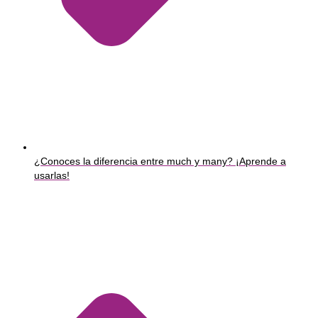
¿Conoces la diferencia entre much y many? ¡Aprende a
usarlas!