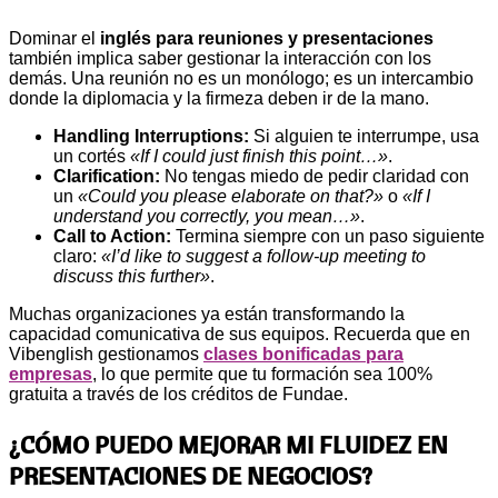
Dominar el
inglés para reuniones y presentaciones
también implica saber gestionar la interacción con los
demás. Una reunión no es un monólogo; es un intercambio
donde la diplomacia y la firmeza deben ir de la mano.
Handling Interruptions:
Si alguien te interrumpe, usa
un cortés
«If I could just finish this point…»
.
Clarification:
No tengas miedo de pedir claridad con
un
«Could you please elaborate on that?»
o
«If I
understand you correctly, you mean…»
.
Call to Action:
Termina siempre con un paso siguiente
claro:
«I’d like to suggest a follow-up meeting to
discuss this further»
.
Muchas organizaciones ya están transformando la
capacidad comunicativa de sus equipos. Recuerda que en
Vibenglish gestionamos
clases bonificadas para
empresas
, lo que permite que tu formación sea 100%
gratuita a través de los créditos de Fundae.
¿CÓMO PUEDO MEJORAR MI FLUIDEZ EN
PRESENTACIONES DE NEGOCIOS?