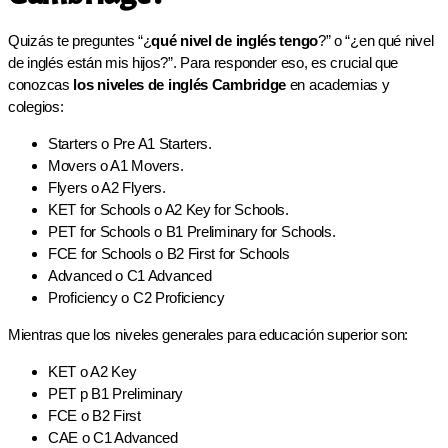
Quizás te preguntes “¿
qué nivel de inglés tengo
?” o “¿en qué nivel
de inglés están mis hijos?”. Para responder eso, es crucial que
conozcas
los niveles de inglés Cambridge
en academias y
colegios:
Starters o Pre A1 Starters.
Movers o A1 Movers.
Flyers o A2 Flyers.
KET for Schools o A2 Key for Schools.
PET for Schools o B1 Preliminary for Schools.
FCE for Schools o B2 First for Schools
Advanced o C1 Advanced
Proficiency o C2 Proficiency
Mientras que los niveles generales para educación superior son:
KET o A2 Key
PET p B1 Preliminary
FCE o B2 First
CAE o C1 Advanced