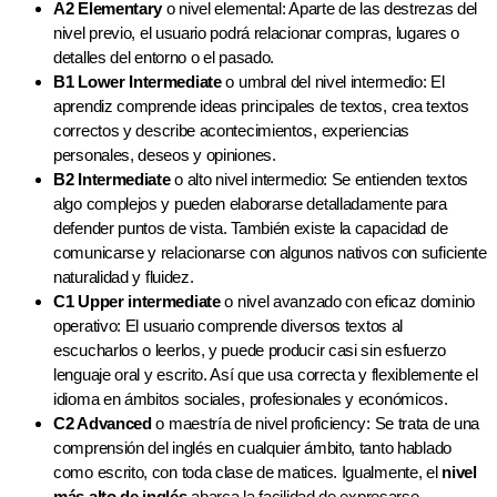
A2 Elementary
o nivel elemental: Aparte de las destrezas del
nivel previo, el usuario podrá relacionar compras, lugares o
detalles del entorno o el pasado.
B1 Lower Intermediate
o umbral del nivel intermedio: El
aprendiz comprende ideas principales de textos, crea textos
correctos y describe acontecimientos, experiencias
personales, deseos y opiniones.
B2 Intermediate
o alto nivel intermedio: Se entienden textos
algo complejos y pueden elaborarse detalladamente para
defender puntos de vista. También existe la capacidad de
comunicarse y relacionarse con algunos nativos con suficiente
naturalidad y fluidez.
C1 Upper intermediate
o nivel avanzado con eficaz dominio
operativo: El usuario comprende diversos textos al
escucharlos o leerlos, y puede producir casi sin esfuerzo
lenguaje oral y escrito. Así que usa correcta y flexiblemente el
idioma en ámbitos sociales, profesionales y económicos.
C2 Advanced
o maestría de nivel proficiency: Se trata de una
comprensión del inglés en cualquier ámbito, tanto hablado
como escrito, con toda clase de matices. Igualmente, el
nivel
más alto de inglés
abarca la facilidad de expresarse