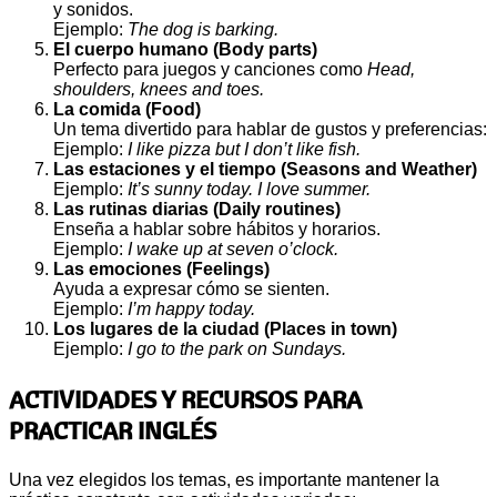
y sonidos.
Ejemplo:
The dog is barking.
El cuerpo humano (Body parts)
Perfecto para juegos y canciones como
Head,
shoulders, knees and toes.
La comida (Food)
Un tema divertido para hablar de gustos y preferencias:
Ejemplo:
I like pizza but I don’t like fish.
Las estaciones y el tiempo (Seasons and Weather)
Ejemplo:
It’s sunny today. I love summer.
Las rutinas diarias (Daily routines)
Enseña a hablar sobre hábitos y horarios.
Ejemplo:
I wake up at seven o’clock.
Las emociones (Feelings)
Ayuda a expresar cómo se sienten.
Ejemplo:
I’m happy today.
Los lugares de la ciudad (Places in town)
Ejemplo:
I go to the park on Sundays.
ACTIVIDADES Y RECURSOS PARA
PRACTICAR INGLÉS
Una vez elegidos los temas, es importante mantener la