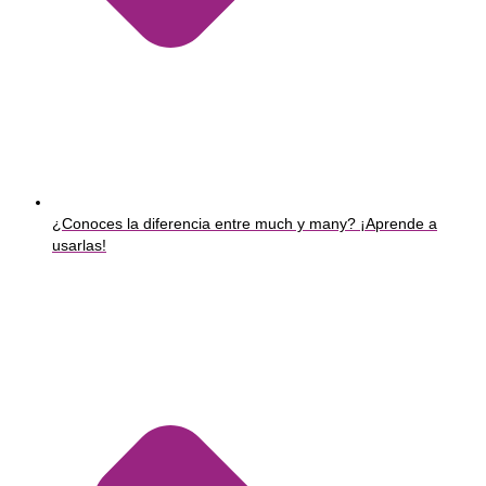
¿Conoces la diferencia entre much y many? ¡Aprende a
usarlas!